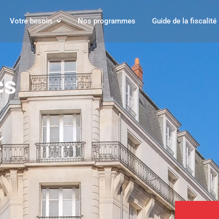
Votre besoin
Nos programmes
Guide de la fiscalité
cs
x