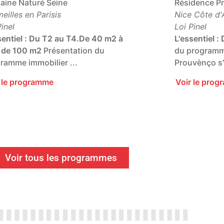
ine Naturé Seine
Résidence P
eilles en Parisis
Nice Côte d'
Pinel
Loi Pinel
entiel :
Du T2 au T4.
De 40 m2 à
L'essentiel :
 de 100 m2
Présentation du
du programme
ramme immobilier ...
Prouvènço s'i
r le programme
Voir le pro
Voir tous les programmes