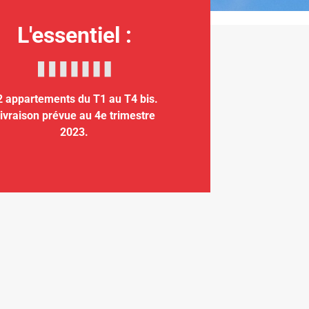
L'essentiel :
2 appartements du T1 au T4 bis.
ivraison prévue au 4e trimestre
2023.