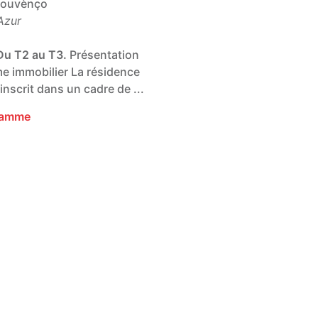
rouvènço
Azur
Du T2 au T3.
Présentation
 immobilier La résidence
nscrit dans un cadre de ...
gramme